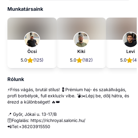
Munkatársaink
Öcsi
Kiki
Levi
5.0
(
125
)
5.0
(
182
)
5.0
(
4
Rólunk
⚡Friss vágás, brutál stílus! 💈Prémium haj- és szakállvágás,
profi borbélyok, full exkluzív vibe. 💣✂️Lépj be, dőlj hátra, és
érezd a különbséget! 🔥👑
📍 Győr, Jókai u. 13-17/B
🛜Foglalás: https://richroyal.salonic.hu/
📲Tel:+36203915550