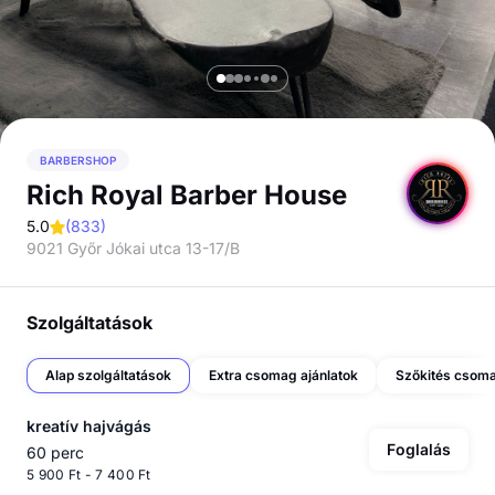
BARBERSHOP
Rich Royal Barber House
5.0
(
833
)
9021 Győr Jókai utca 13-17/B
Szolgáltatások
Alap szolgáltatások
Extra csomag ajánlatok
Szőkités csoma
kreatív hajvágás
Foglalás
60 perc
5 900 Ft - 7 400 Ft