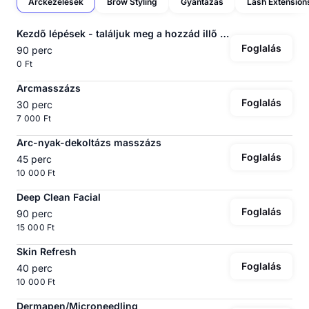
Arckezelések
Brow Styling
Gyantázás
Lash Extension
Kezdő lépések - találjuk meg a hozzád illő kezelést✨
Foglalás
90 perc
0 Ft
Arcmasszázs
Foglalás
30 perc
7 000 Ft
Arc-nyak-dekoltázs masszázs
Foglalás
45 perc
10 000 Ft
Deep Clean Facial
Foglalás
90 perc
15 000 Ft
Skin Refresh
Foglalás
40 perc
10 000 Ft
Dermapen/Microneedling