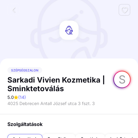
SZÉPSÉGSZALON
S
Sarkadi Vivien Kozmetika |
Sminktetoválás
5.0
(
14
)
4025 Debrecen Antall József utca 3 fszt. 3
Szolgáltatások