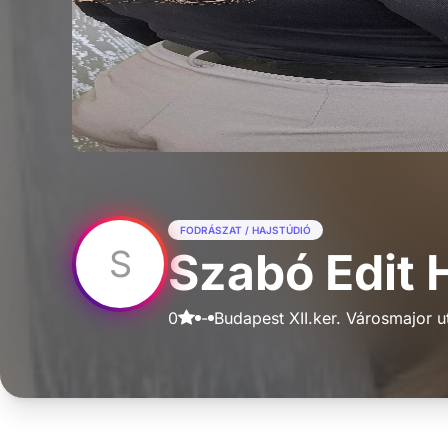
FODRÁSZAT / HAJSTÚDIÓ
S
Szabó Edit H
0
-
Budapest XII.ker. Városmajor u