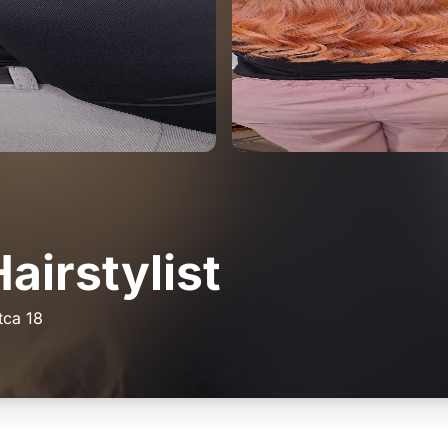
airstylist
tca 18