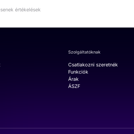
senek értékelések
Szolgáltatóknak
t
Csatlakozni szeretnék
Funkciók
Árak
ÁSZF