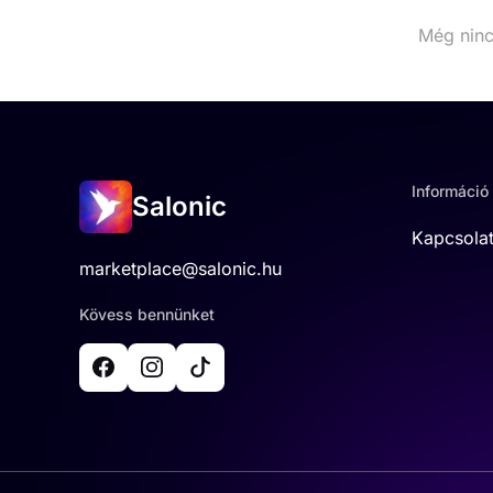
Még ninc
Információ
Salonic
Kapcsola
marketplace@salonic.hu
Kövess bennünket