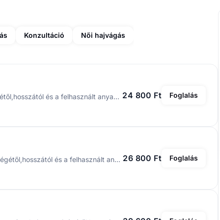
tás
Konzultáció
Női hajvágás
24 800 Ft
Foglalás
Tőfestés 24.800.- ft-tól. A pontos ár a haj mennyiségétől,hosszától és a felhasznált anyagok mennyiségtől függ. A szolgáltatás tartalmazza a hajfestést, a hajvágást és a szárítást.
26 800 Ft
Foglalás
Teljes festés 26.800 ft-tól . A pontos ár a haj mennyiségétől,hosszától és a felhasznált anyagok mennyiségtől függ. A szolgáltatás tartalmazza a hajfestést, a hajvágást és a szárítást.