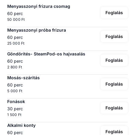
Menyasszonyi frizura csomag
Foglalás
60 perc
50 000 Ft
Menyasszonyi próba frizura
Foglalás
60 perc
25 000 Ft
Göndörítés- SteamPod-os hajvasalás
Foglalás
60 perc
2 800 Ft
Mosás-száritás
Foglalás
60 perc
5 000 Ft
Fonások
Foglalás
30 perc
1 500 Ft
Alkalmi konty
Foglalás
60 perc