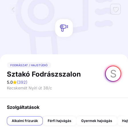
FODRÁSZAT / HAJSTÚDIÓ
S
Sztakó Fodrászszalon
5.0
(
392
)
Kecskemét Nyíri út 38/c
Szolgáltatások
Alkalmi frizurák
Férfi hajvágás
Gyermek hajvágás
Haj