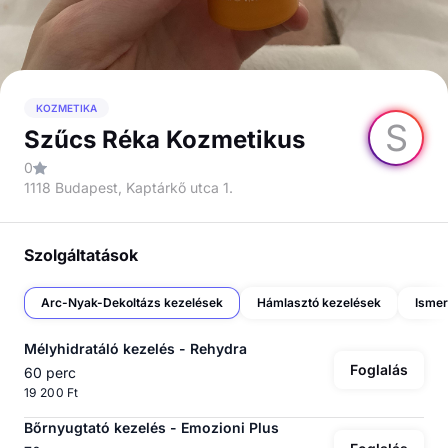
KOZMETIKA
S
Szűcs Réka Kozmetikus
0
1118 Budapest, Kaptárkő utca 1.
Szolgáltatások
Arc-Nyak-Dekoltázs kezelések
Hámlasztó kezelések
Ismer
Mélyhidratáló kezelés - Rehydra
Foglalás
60 perc
19 200 Ft
Bőrnyugtató kezelés - Emozioni Plus