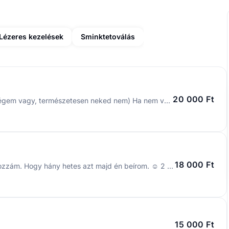
Lézeres kezelések
Sminktetoválás
20 000 Ft
Ez az időpont foglalóhoz kötött!! (Ha visszajáró vendégem vagy, természetesen neked nem) Ha nem voltál még nálam kérlek keress meg üzenetben messengeren, hogy minden fontos információt el tudjak mondani. Az utolsó pillanatban lemondott és a le sem mondott időpontok miatt, amennyiben még nem jártál nálam foglaló ellenében tudom visszaigazolni az időpontodat. A foglaló a választott szolgáltatás 50%-a. Ez természetesen levonódik a szolgáltatás árából. A foglalót azonnali átutalással 24 órán belül tudod rendezni, utalás hiányában az időpont törlődni fog. Név: Varga Nóra Számlaszám: 11773487-01363661 OTP Bank
18 000 Ft
Kérlek ezt a szolgáltatást válaszd, ha töltése jönnél hozzám. Hogy hány hetes azt majd én beírom. ☺️ 2 hetes (0-14 napig 14500 Ft) 3 hetes (15-21 napig 15500 Ft) 4 hetes (22-28 napig 17500 Ft) * A töltés 28. napig érvényes. * 29. naptól új szettnek számít. * Töltést csak saját munkám után vállalok.
15 000 Ft