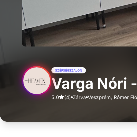
SZÉPSÉGSZALON
Varga Nóri 
5.0
(
4
)
Zárva
Veszprém, Rómer Flór