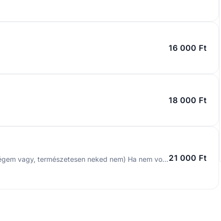
16 000 Ft
18 000 Ft
21 000 Ft
Ez az időpont foglalóhoz kötött!! (Ha visszajáró vendégem vagy, természetesen neked nem) Ha nem voltál még nálam kérlek keress meg üzenetben messengeren, hogy minden fontos információt el tudjak mondani. Az utolsó pillanatban lemondott és a le sem mondott időpontok miatt, amennyiben még nem jártál nálam foglaló ellenében tudom visszaigazolni az időpontodat. A foglaló a választott szolgáltatás 50%-a. Ez természetesen levonódik a szolgáltatás árából. A foglalót azonnali átutalással 24 órán belül tudod rendezni, utalás hiányában az időpont törlődni fog. Név: Varga Nóra Számlaszám: 11773487-01363661 OTP Bank