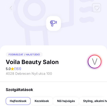
FODRÁSZAT / HAJSTÚDIÓ
V
Voila Beauty Salon
5.0
(
151
)
4028 Debrecen Nyíl utca 100
Szolgáltatások
Hajfestések
Kezelések
Női hajvágás
Styling, alkalmi h