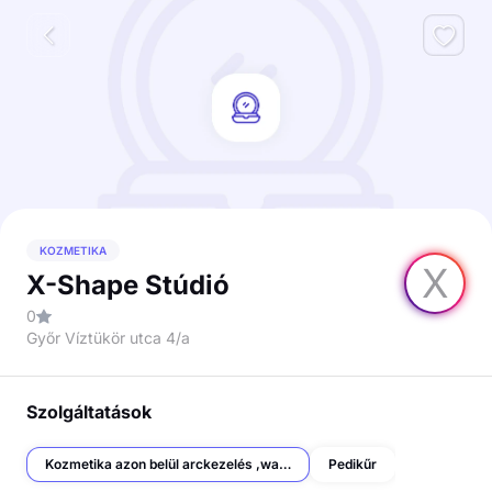
KOZMETIKA
X
X-Shape Stúdió
0
Győr Víztükör utca 4/a
Szolgáltatások
Kozmetika azon belül arckezelés ,waxolás, szempillalifting és szemöldöklaminálás
Pedikűr