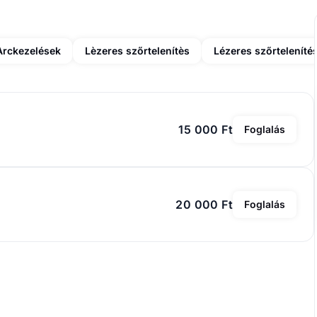
Arckezelések
Lèzeres szőrtelenítès
15 000 Ft
Foglalás
20 000 Ft
Foglalás