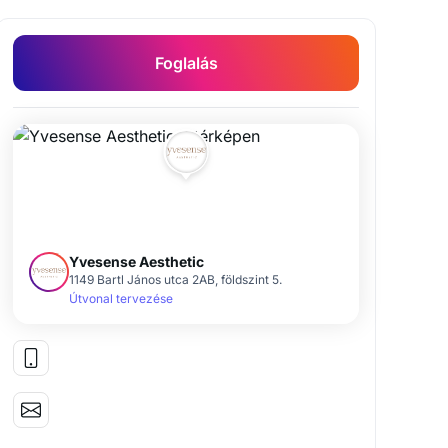
Foglalás
Lézeres szőrtelenítés csomagajánlatok alkalmanként
Professzionális smink
Venus Legacy
Yvesense Aesthetic
1149 Bartl János utca 2AB, földszint 5.
Útvonal tervezése