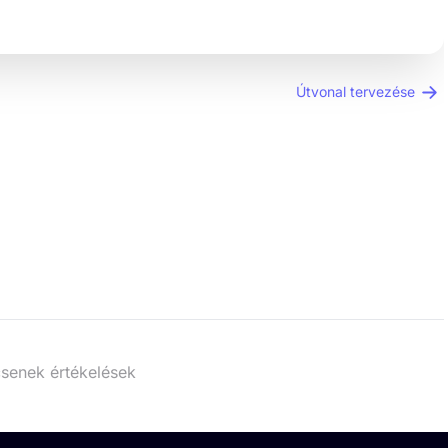
Útvonal tervezése
senek értékelések