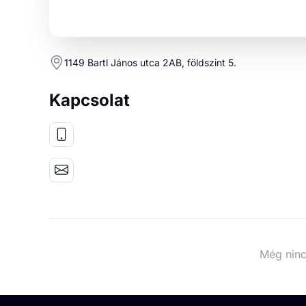
1149 Bartl János utca 2AB, földszint 5.
Kapcsolat
Még ninc