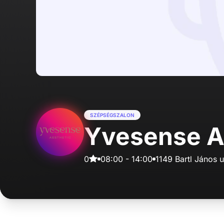
SZÉPSÉGSZALON
Yvesense A
0
08:00
-
14:00
1149 Bartl János u