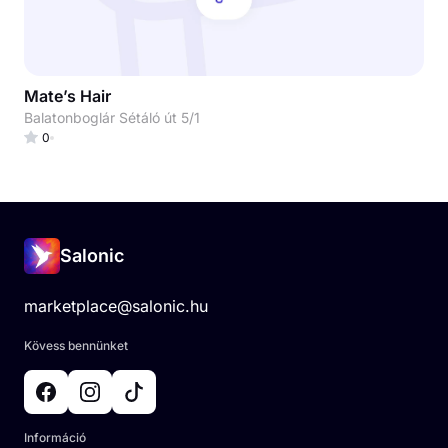
Mate’s Hair
Balatonboglár Sétáló út 5/1
0
Salonic
marketplace@salonic.hu
Kövess bennünket
Információ