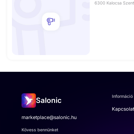
Információ
Salonic
Kapcsola
marketplace@salonic.hu
Kövess bennünket