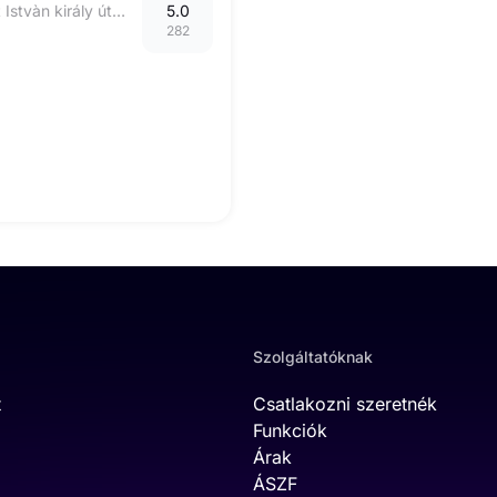
6300 Kalocsa Szent Istvàn király út 81
5.0
282
Szolgáltatóknak
t
Csatlakozni szeretnék
Funkciók
Árak
ÁSZF