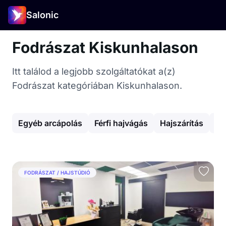
Salonic
Fodrászat Kiskunhalason
Itt találod a legjobb szolgáltatókat a(z)
Fodrászat kategóriában Kiskunhalason.
Egyéb arcápolás
Férfi hajvágás
Hajszárítás
Ap
FODRÁSZAT / HAJSTÚDIÓ