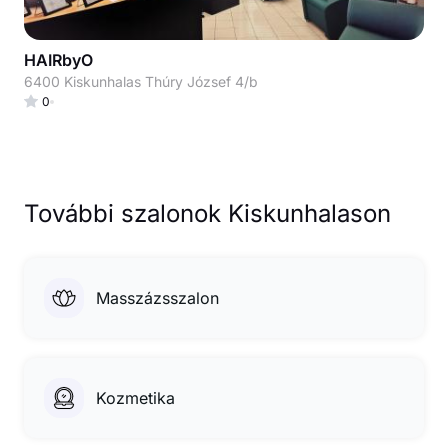
HAIRbyO
6400 Kiskunhalas Thúry József 4/b
0
További szalonok Kiskunhalason
Masszázsszalon
Kozmetika