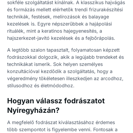
sokféle szolgáltatást kínálnak. A klasszikus hajvágás
és formázás mellett elérhetők trendi frizurakészítési
technikák, festések, melírozások és balayage
kezelések is. Egyre népszerűbbek a hajápolási
rituálék, mint a keratinos hajegyenesítés, a
hajszerkezet-javító kezelések és a fejbőrápolás.
A legtöbb szalon tapasztalt, folyamatosan képzett
fodrászokkal dolgozik, akik a legújabb trendeket és
technikákat ismerik. Sok helyen személyes
konzultációval kezdődik a szolgáltatás, hogy a
végeredmény tökéletesen illeszkedjen az arcodhoz,
stílusodhoz és életmódodhoz.
Hogyan válassz fodrászatot
Nyíregyházán?
A megfelelő fodrászat kiválasztásához érdemes
több szempontot is figyelembe venni. Fontosak a