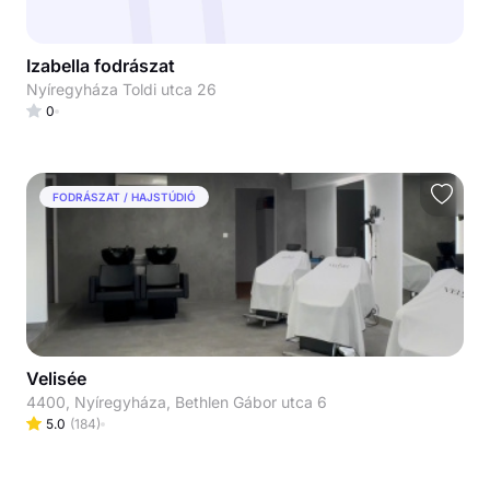
Izabella fodrászat
Nyíregyháza Toldi utca 26
0
FODRÁSZAT / HAJSTÚDIÓ
Velisée
4400, Nyíregyháza, Bethlen Gábor utca 6
5.0
(
184
)