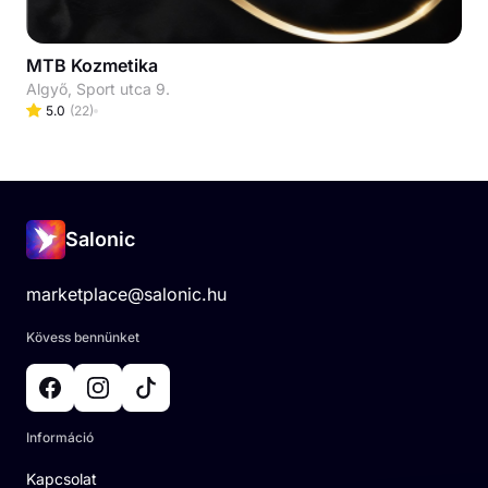
MTB Kozmetika
Algyő, Sport utca 9.
5.0
(
22
)
Salonic
marketplace@salonic.hu
Kövess bennünket
Információ
Kapcsolat