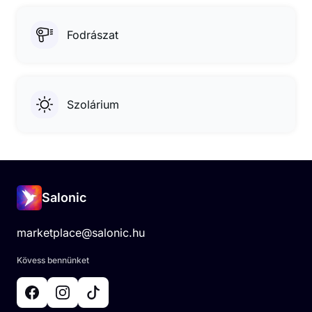
Fodrászat
Szolárium
Salonic
marketplace@salonic.hu
Kövess bennünket