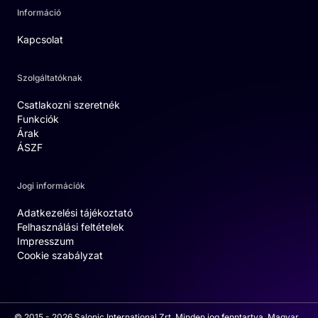
Információ
Kapcsolat
Szolgáltatóknak
Csatlakozni szeretnék
Funkciók
Árak
ÁSZF
Jogi információk
Adatkezelési tájékoztató
Felhasználási feltételek
Impresszum
Cookie szabályzat
© 2015 - 2026 Salonic International Zrt. Minden jog fenntartva. Magyar