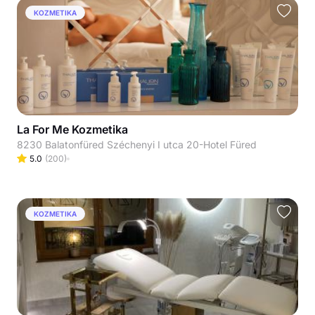
KOZMETIKA
La For Me Kozmetika
8230 Balatonfüred Széchenyi I utca 20-Hotel Füred
5.0
(
200
)
KOZMETIKA