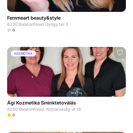
Femmeart beauty&style
8230 Balatonfüred Gyógy tér 3
0
KOZMETIKA
Ági Kozmetika Sminktetoválás
8230 Balatonfüred, Köztársaság út 16.
0