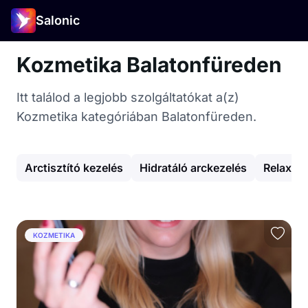
Salonic
Kozmetika Balatonfüreden
Itt találod a legjobb szolgáltatókat a(z)
Kozmetika kategóriában Balatonfüreden.
Arctisztító kezelés
Hidratáló arckezelés
Relaxál
KOZMETIKA