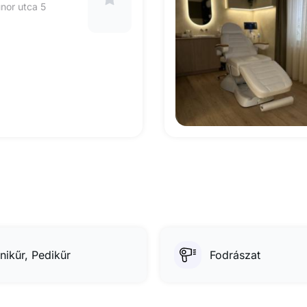
nor utca 5
nikűr, Pedikűr
Fodrászat