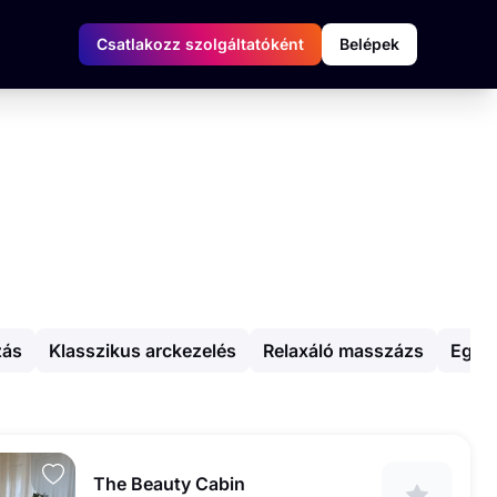
Csatlakozz szolgáltatóként
Belépek
zás
Klasszikus arckezelés
Relaxáló masszázs
Egyéb
The Beauty Cabin