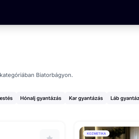
a kategóriában Biatorbágyon.
festés
Hónalj gyantázás
Kar gyantázás
Láb gyantá
KOZMETIKA