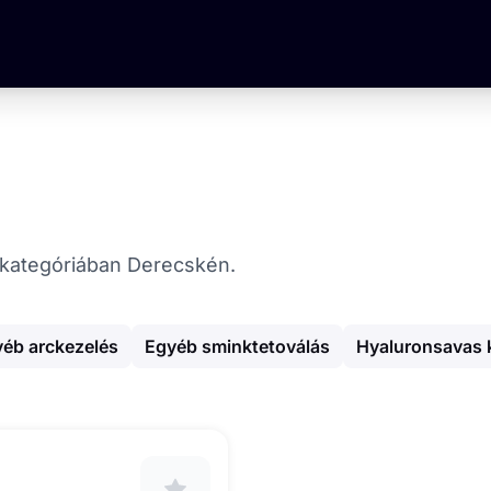
ka kategóriában Derecskén.
éb arckezelés
Egyéb sminktetoválás
Hyaluronsavas 