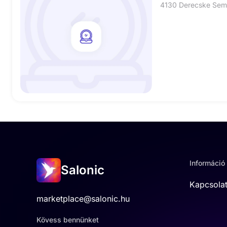
4130 Derecske Sem
Információ
Salonic
Kapcsola
marketplace@salonic.hu
Kövess bennünket