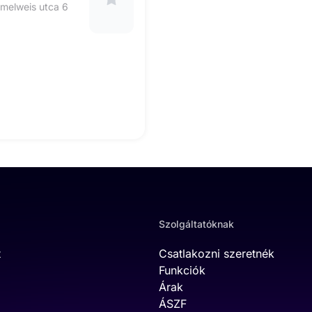
melweis utca 6
Szolgáltatóknak
t
Csatlakozni szeretnék
Funkciók
Árak
ÁSZF