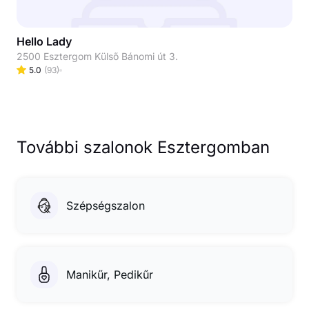
Hello Lady
2500 Esztergom Külső Bánomi út 3.
5.0
(
93
)
További szalonok Esztergomban
Szépségszalon
Manikűr, Pedikűr