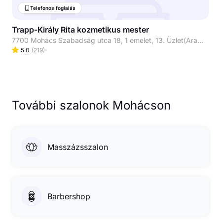
Telefonos foglalás
Trapp-Király Rita kozmetikus mester
7700 Mohács Szabadság utca 18, 1 emelet, 13. Üzlet(Aranyudvar emeletén)
5.0
(
219
)
További szalonok Mohácson
Masszázsszalon
Barbershop