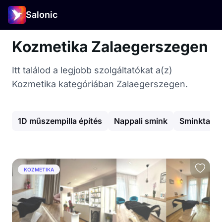
Salonic
Kozmetika Zalaegerszegen
Itt találod a legjobb szolgáltatókat a(z)
Kozmetika kategóriában Zalaegerszegen.
1D műszempilla építés
Nappali smink
Sminktaná
KOZMETIKA