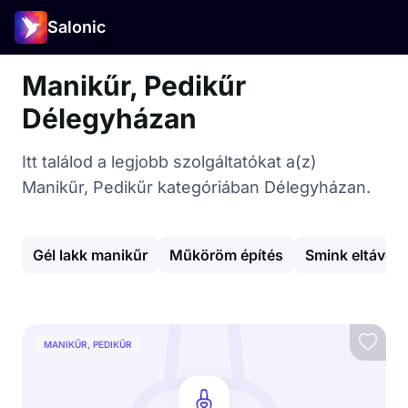
Salonic
Manikűr, Pedikűr
Délegyházan
Itt találod a legjobb szolgáltatókat a(z)
Manikűr, Pedikűr kategóriában Délegyházan.
Gél lakk manikűr
Műköröm építés
Smink eltávolí
MANIKŰR, PEDIKŰR