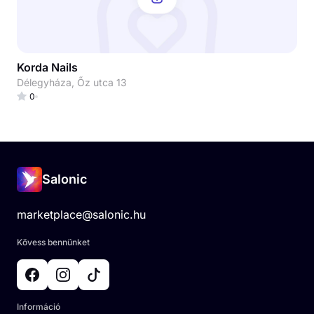
Korda Nails
Délegyháza, Őz utca 13
0
Salonic
marketplace@salonic.hu
Kövess bennünket
Információ