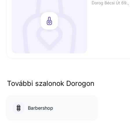
Dorog Bécsi Út 69.,
További szalonok Dorogon
Barbershop