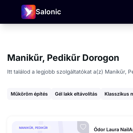
Salonic
Manikűr, Pedikűr Dorogon
Itt találod a legjobb szolgáltatókat a(z) Manikűr,
Műköröm építés
Gél lakk eltávolítás
Klasszikus 
MANIKŰR, PEDIKŰR
Ódor Laura NailAr