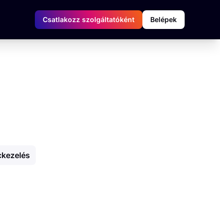
Csatlakozz szolgáltatóként
Belépek
ckezelés