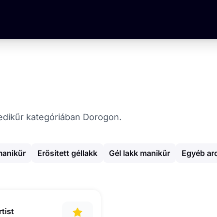
 Pedikűr kategóriában Dorogon.
manikűr
Erősített géllakk
Gél lakk manikűr
Egyéb ar
tist