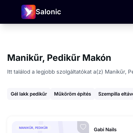
Salonic
Manikűr, Pedikűr Makón
Itt találod a legjobb szolgáltatókat a(z) Manikűr,
Gél lakk pedikűr
Műköröm építés
Szempilla eltáv
MANIKŰR, PEDIKŰR
Gabi Nails