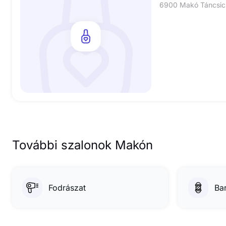
6900 Makó Táncsics
További szalonok Makón
Fodrászat
Ba