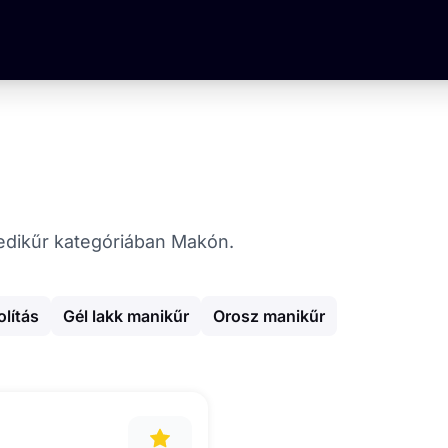
 Pedikűr kategóriában Makón.
olítás
Gél lakk manikűr
Orosz manikűr