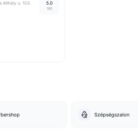
 Mihály u. 103.
5.0
185
rbershop
Szépségszalon