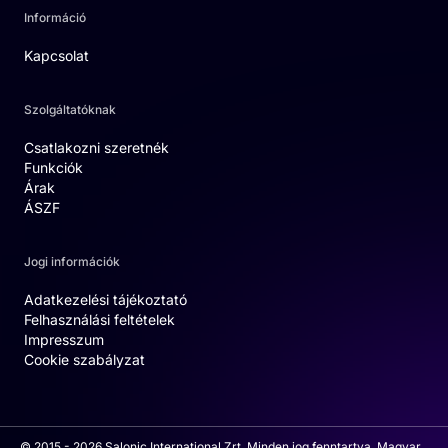
Információ
Kapcsolat
Szolgáltatóknak
Csatlakozni szeretnék
Funkciók
Árak
ÁSZF
Jogi információk
Adatkezelési tájékoztató
Felhasználási feltételek
Impresszum
Cookie szabályzat
© 2015 - 2026 Salonic International Zrt. Minden jog fenntartva. Magyar