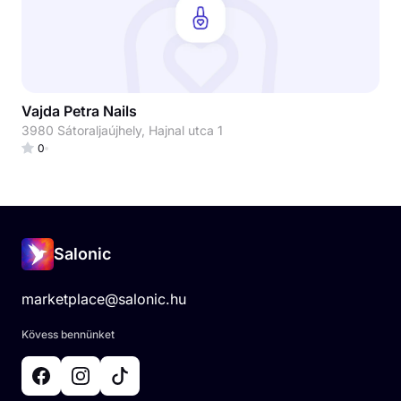
Vajda Petra Nails
3980 Sátoraljaújhely, Hajnal utca 1
0
Salonic
marketplace@salonic.hu
Kövess bennünket