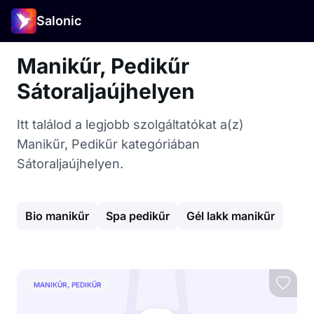
Salonic
Manikűr, Pedikűr
Sátoraljaújhelyen
Itt találod a legjobb szolgáltatókat a(z)
Manikűr, Pedikűr kategóriában
Sátoraljaújhelyen.
Bio manikűr
Spa pedikűr
Gél lakk manikűr
MANIKŰR, PEDIKŰR