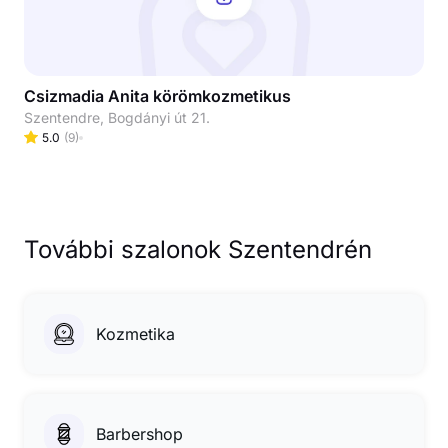
Csizmadia Anita körömkozmetikus
Szentendre, Bogdányi út 21.
5.0
(
9
)
További szalonok Szentendrén
Kozmetika
Barbershop