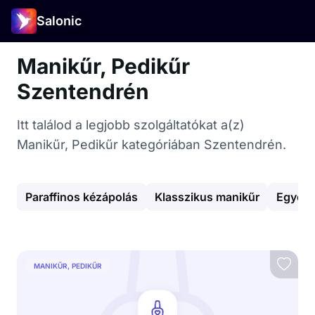
Salonic
Manikűr, Pedikűr
Szentendrén
Itt találod a legjobb szolgáltatókat a(z)
Manikűr, Pedikűr kategóriában Szentendrén.
Paraffinos kézápolás
Klasszikus manikűr
Egyéb 
MANIKŰR, PEDIKŰR