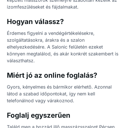
képzett masszőrök személyre szabottan kezelik az
izomfeszüléseket és fájdalmakat.
Hogyan válassz?
Érdemes figyelni a vendégértékelésekre,
szolgáltatásokra, árakra és a szalon
elhelyezkedésére. A Salonic felületén ezeket
könnyen megtalálod, és akár konkrét szakembert is
választhatsz.
Miért jó az online foglalás?
Gyors, kényelmes és bármikor elérhető. Azonnal
látod a szabad időpontokat, így nem kell
telefonálnod vagy várakoznod.
Foglalj egyszerűen
Találd meg a hozzád illő masszázsszalont Pécsen,