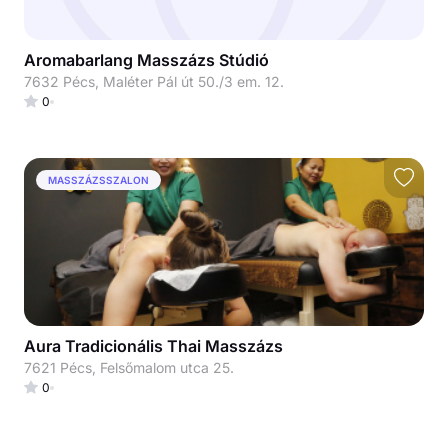
Aromabarlang Masszázs Stúdió
7632 Pécs, Maléter Pál út 50./3 em. 12.
0
MASSZÁZSSZALON
Aura Tradicionális Thai Masszázs
7621 Pécs, Felsőmalom utca 25.
0