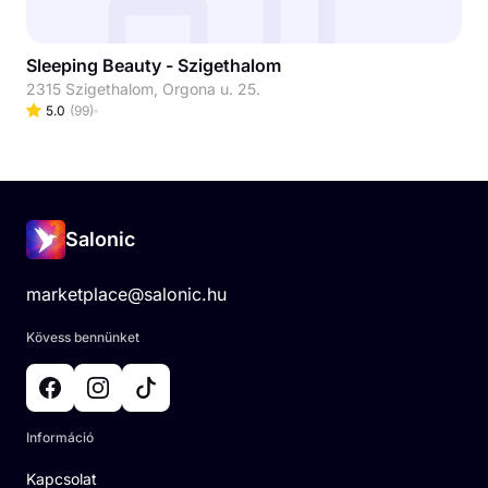
Sleeping Beauty - Szigethalom
2315 Szigethalom, Orgona u. 25.
5.0
(
99
)
Salonic
marketplace@salonic.hu
Kövess bennünket
Információ
Kapcsolat