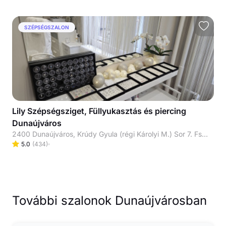
SZÉPSÉGSZALON
Lily Szépségsziget, Füllyukasztás és piercing
Dunaújváros
2400 Dunaújváros, Krúdy Gyula (régi Károlyi M.) Sor 7. Fsz. 100-as kapucsengő
5.0
(
434
)
További szalonok Dunaújvárosban