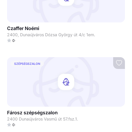
Czaffer Noémi
2400, Dunaújváros Dózsa György út 4/c 1em.
0
SZÉPSÉGSZALON
Fárosz szépségszalon
2400 Dunaújváros Vasmű út 57.fsz.1.
0