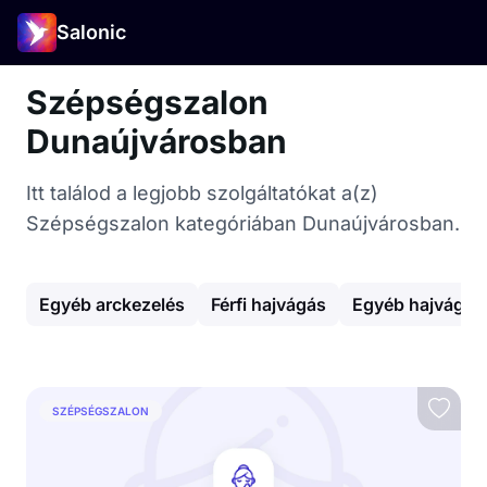
Salonic
Szépségszalon
Dunaújvárosban
Itt találod a legjobb szolgáltatókat a(z)
Szépségszalon kategóriában Dunaújvárosban.
Egyéb arckezelés
Férfi hajvágás
Egyéb hajvágás
SZÉPSÉGSZALON