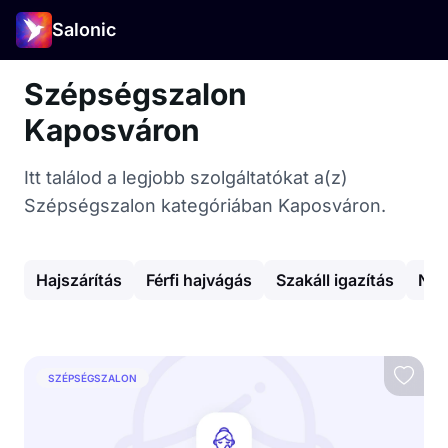
Salonic
Szépségszalon
Kaposváron
Itt találod a legjobb szolgáltatókat a(z)
Szépségszalon kategóriában Kaposváron.
Hajszárítás
Férfi hajvágás
Szakáll igazítás
Női
SZÉPSÉGSZALON