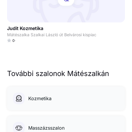
Judit Kozmetika
Mátészalka Szalkai László út Belvárosi kispiac
0
További szalonok Mátészalkán
Kozmetika
Masszázsszalon