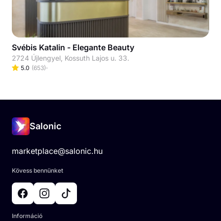
Svébis Katalin - Elegante Beauty
2724 Újlengyel, Kossuth Lajos u. 33.
5.0
(
653
)
Salonic
marketplace@salonic.hu
Kövess bennünket
Információ