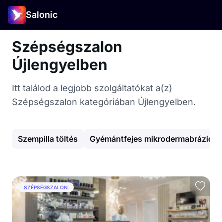
Salonic
Szépségszalon
Újlengyelben
Itt találod a legjobb szolgáltatókat a(z)
Szépségszalon kategóriában Újlengyelben.
Szempilla töltés
Gyémántfejes mikrodermabrázió
SZÉPSÉGSZALON