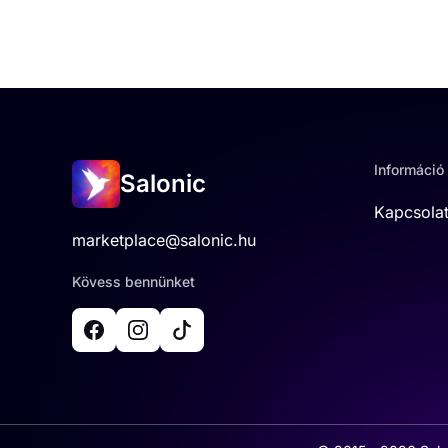
Információ
Salonic
Kapcsola
marketplace@salonic.hu
Kövess bennünket