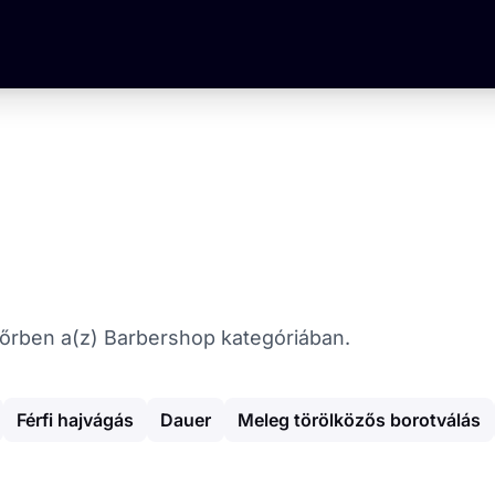
 Győrben a(z) Barbershop kategóriában.
Férfi hajvágás
Dauer
Meleg törölközős borotválás