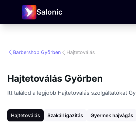
Salonic
Barbershop Győrben
Hajtetoválás
Hajtetoválás Győrben
Itt találod a legjobb Hajtetoválás szolgáltatókat
Hajtetoválás
Szakáll igazítás
Gyermek hajvágás