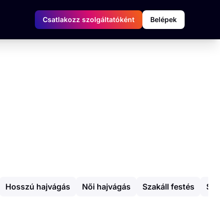
Csatlakozz szolgáltatóként
Belépek
Hosszú hajvágás
Női hajvágás
Szakáll festés
Sző