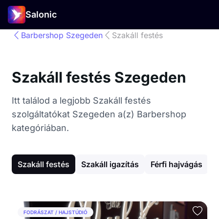
Salonic
Barbershop Szegeden
Szakáll festés
Szakáll festés Szegeden
Itt találod a legjobb Szakáll festés
szolgáltatókat Szegeden a(z) Barbershop
kategóriában.
Szakáll festés
Szakáll igazítás
Férfi hajvágás
N
FODRÁSZAT / HAJSTÚDIÓ