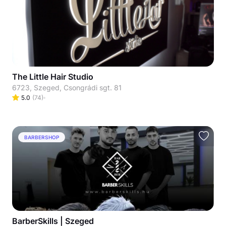
The Little Hair Studio
6723, Szeged, Csongrádi sgt. 81
5.0
(
74
)
BARBERSHOP
BarberSkills | Szeged