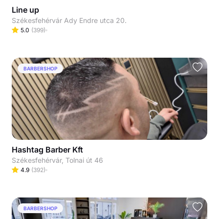
Line up
Székesfehérvár Ady Endre utca 20.
5.0
(
399
)
BARBERSHOP
Hashtag Barber Kft
Székesfehérvár, Tolnai út 46
4.9
(
392
)
BARBERSHOP