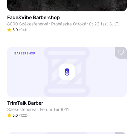
Fade&Vibe Barbershop
8000 Székesfehérvár Prohászka Ottokár út 22 fsz. 3. (Telefon fülke mellett)
5.0
(
94
)
BARBERSHOP
TrimTalk Barber
Székesfehérvár, Fórum Tér 8-11
5.0
(
122
)