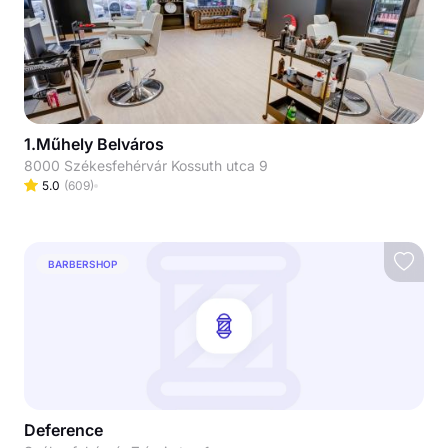
1.Műhely Belváros
8000 Székesfehérvár Kossuth utca 9
5.0
(
609
)
BARBERSHOP
Deference