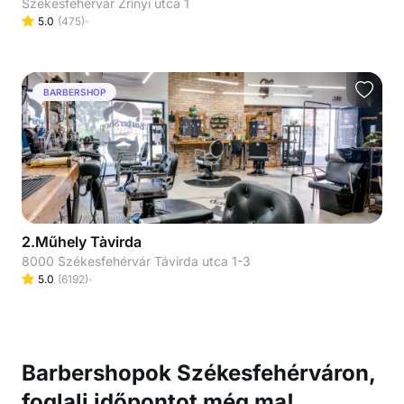
Székesfehérvár Zrínyi utca 1
5.0
(
475
)
BARBERSHOP
2.Műhely Tàvirda
8000 Székesfehérvár Távirda utca 1-3
5.0
(
6192
)
Barbershopok Székesfehérváron,
foglalj időpontot még ma!