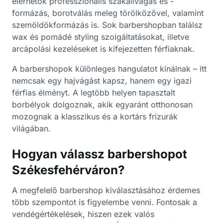
elérhetők professzionális szakállvágás és -
formázás, borotválás meleg törölközővel, valamint
szemöldökformázás is. Sok barbershopban találsz
wax és pomádé styling szolgáltatásokat, illetve
arcápolási kezeléseket is kifejezetten férfiaknak.
A barbershopok különleges hangulatot kínálnak – itt
nemcsak egy hajvágást kapsz, hanem egy igazi
férfias élményt. A legtöbb helyen tapasztalt
borbélyok dolgoznak, akik egyaránt otthonosan
mozognak a klasszikus és a kortárs frizurák
világában.
Hogyan válassz barbershopot
Székesfehérváron?
A megfelelő barbershop kiválasztásához érdemes
több szempontot is figyelembe venni. Fontosak a
vendégértékelések, hiszen ezek valós