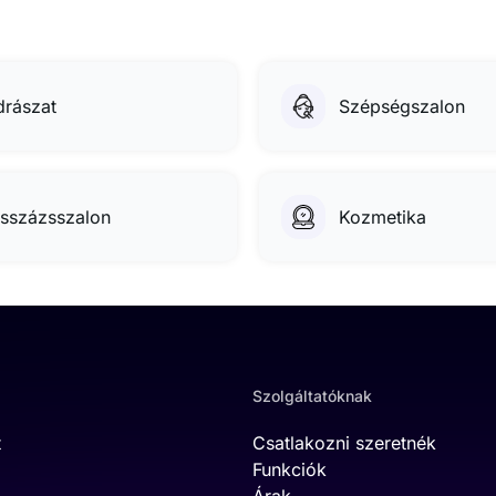
drászat
Szépségszalon
sszázsszalon
Kozmetika
Szolgáltatóknak
t
Csatlakozni szeretnék
Funkciók