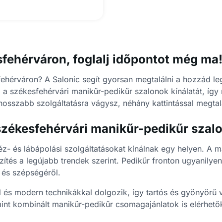
fehérváron, foglalj időpontot még ma
ehérváron? A Salonic segít gyorsan megtalálni a hozzád leg
 a székesfehérvári manikűr-pedikűr szalonok kínálatát, így
osszabb szolgáltatásra vágysz, néhány kattintással megtal
 székesfehérvári manikűr-pedikűr szal
- és lábápolási szolgáltatásokat kínálnak egy helyen. A ma
és a legújabb trendek szerint. Pedikűr fronton ugyanilyen s
és szépségéről.
 és modern technikákkal dolgozik, így tartós és gyönyörű
amint kombinált manikűr-pedikűr csomagajánlatok is elérhet