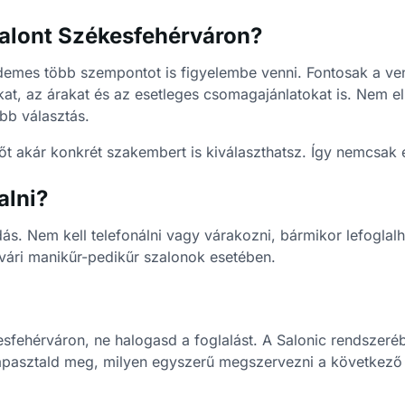
alont Székesfehérváron?
demes több szempontot is figyelembe venni. Fontosak a ve
kat, az árakat és az esetleges csomagajánlatokat is. Nem 
bb választás.
t akár konkrét szakembert is kiválaszthatsz. Így nemcsak e
alni?
dás. Nem kell telefonálni vagy várakozni, bármikor lefoglal
vári manikűr-pedikűr szalonok esetében.
esfehérváron, ne halogasd a foglalást. A Salonic rendszeré
és tapasztald meg, milyen egyszerű megszervezni a következ