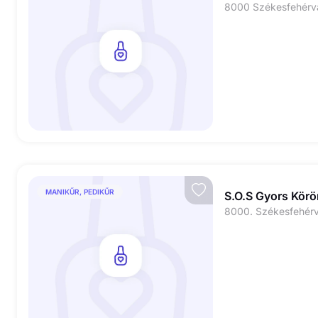
8000 Székesfehérvá
MANIKŰR, PEDIKŰR
S.O.S Gyors Kör