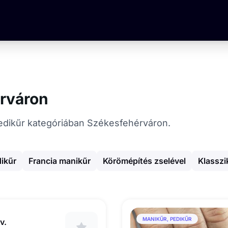
érváron
, Pedikűr kategóriában Székesfehérváron.
ikűr
Francia manikűr
Körömépítés zselével
Klasszi
MANIKŰR, PEDIKŰR
v.