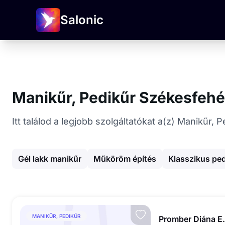
Salonic
Manikűr, Pedikűr Székesfeh
Itt találod a legjobb szolgáltatókat a(z) Manikűr
Gél lakk manikűr
Műköröm építés
Klasszikus ped
MANIKŰR, PEDIKŰR
Promber Diána E.