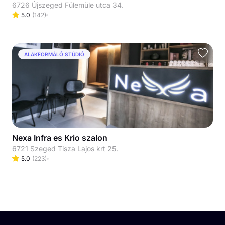
6726 Újszeged Fülemüle utca 34.
5.0
(
142
)
ALAKFORMÁLÓ STÚDIÓ
Nexa Infra es Krio szalon
6721 Szeged Tisza Lajos krt 25.
5.0
(
223
)