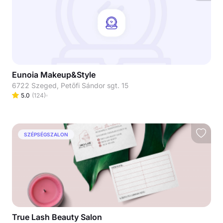
Eunoia Makeup&Style
6722 Szeged, Petőfi Sándor sgt. 15
5.0
(
124
)
SZÉPSÉGSZALON
True Lash Beauty Salon