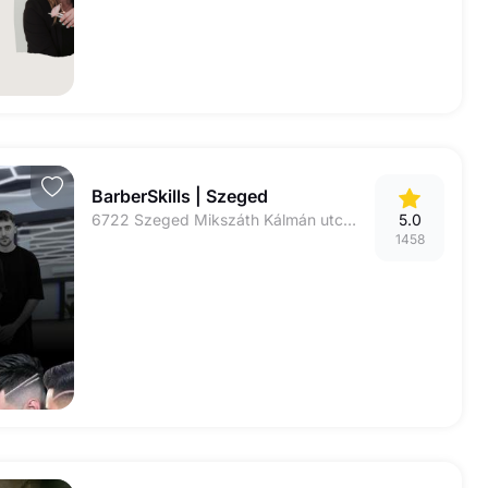
BarberSkills | Szeged
6722 Szeged Mikszáth Kálmán utca 16.
5.0
1458