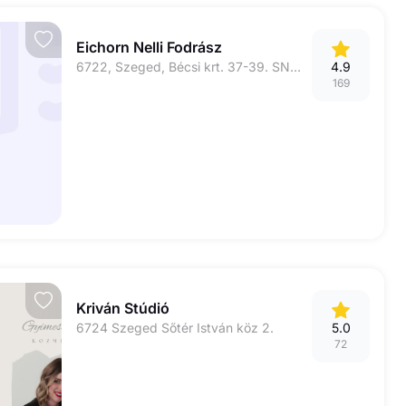
Eichorn Nelli Fodrász
6722, Szeged, Bécsi krt. 37-39. SNITT üzlet
4.9
169
Kriván Stúdió
6724 Szeged Sőtér István köz 2.
5.0
72