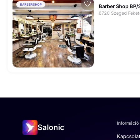
BARBERSHOP
Barber Shop BP/
6720 Szeged Fekete
Információ
Salonic
Kapcsola