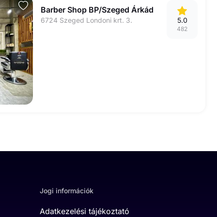
Barber Shop BP/Szeged Árkád
6724 Szeged Londoni krt. 3.
5.0
482
Jogi információk
Adatkezelési tájékoztató