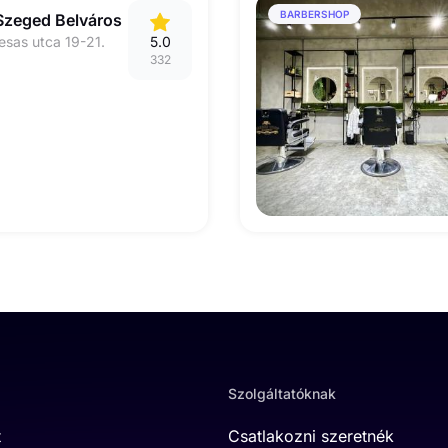
BARBERSHOP
Szeged Belváros
sas utca 19-21.
5.0
332
Szolgáltatóknak
t
Csatlakozni szeretnék