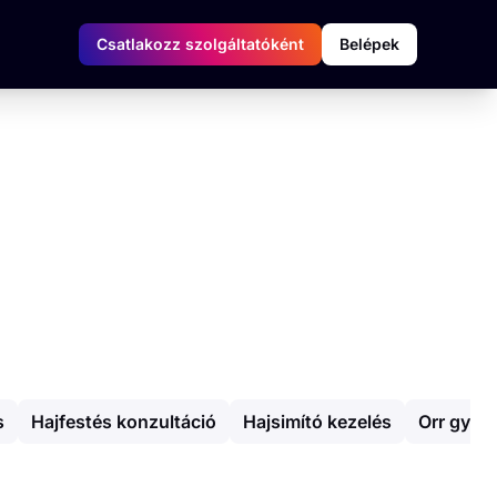
Csatlakozz szolgáltatóként
Belépek
s
Hajfestés konzultáció
Hajsimító kezelés
Orr gyan