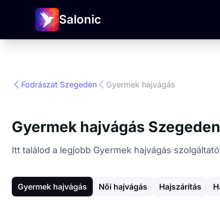
Salonic
Fodrászat Szegeden
Gyermek hajvágás
Gyermek hajvágás Szegede
Itt találod a legjobb Gyermek hajvágás szolgálta
Gyermek hajvágás
Női hajvágás
Hajszárítás
H