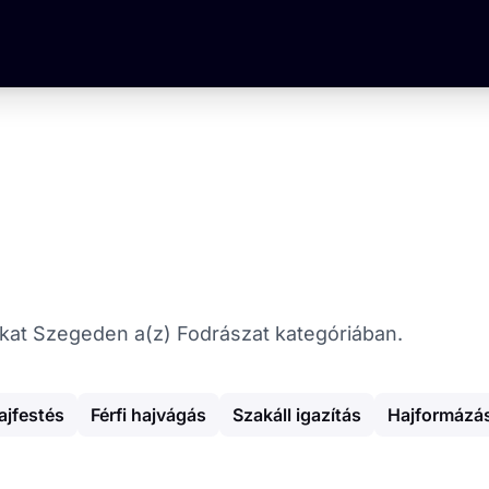
n
tókat Szegeden a(z) Fodrászat kategóriában.
ajfestés
Férfi hajvágás
Szakáll igazítás
Hajformázá