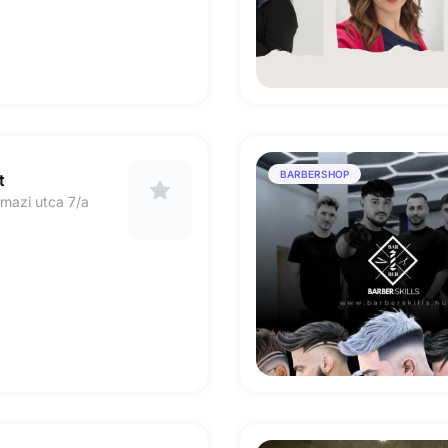
BARBERSHOP
t
mazi utca 7/a