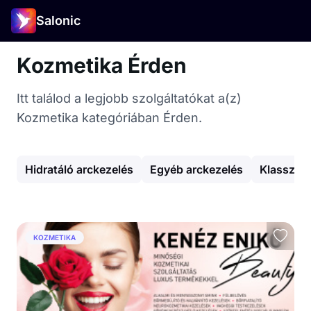
Salonic
Kozmetika Érden
Itt találod a legjobb szolgáltatókat a(z)
Kozmetika kategóriában Érden.
Hidratáló arckezelés
Egyéb arckezelés
Klassziku
KOZMETIKA