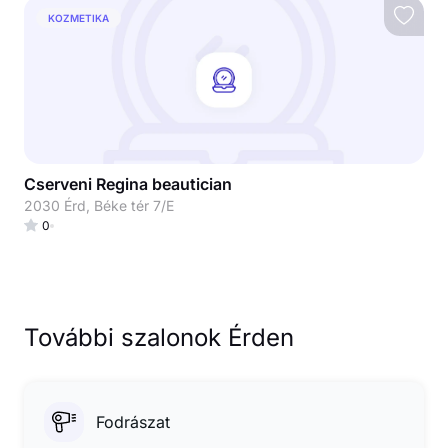
KOZMETIKA
Cserveni Regina beautician
2030 Érd, Béke tér 7/E
0
További szalonok Érden
Fodrászat