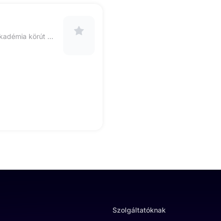
6000,Kecskemét, Akadémia körút 45. 2 /4. 104es kapucsengő
Szolgáltatóknak