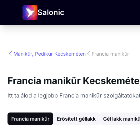
Salonic
Manikűr, Pedikűr Kecskeméten
Francia manikűr
Francia manikűr Kecskemét
Itt találod a legjobb Francia manikűr szolgáltató
Francia manikűr
Erősített géllakk
Gél lakk manik