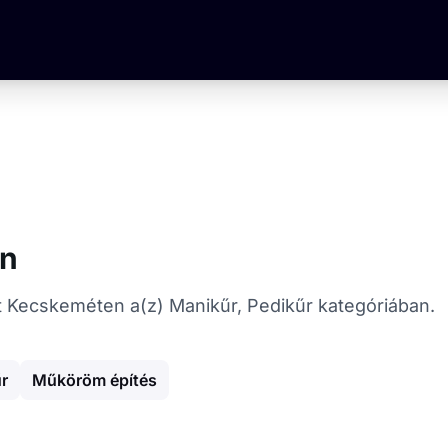
en
kat Kecskeméten a(z) Manikűr, Pedikűr kategóriában.
űr
Műköröm építés