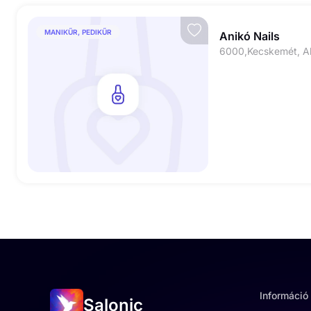
MANIKŰR, PEDIKŰR
Anikó Nails
Információ
Salonic