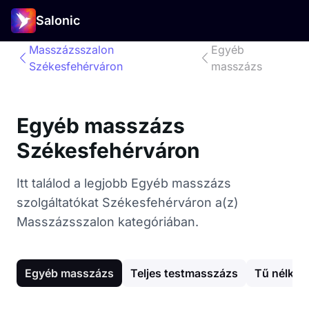
Salonic
Masszázsszalon
Egyéb
Székesfehérváron
masszázs
Egyéb masszázs
Székesfehérváron
Itt találod a legjobb Egyéb masszázs
szolgáltatókat Székesfehérváron a(z)
Masszázsszalon kategóriában.
Egyéb masszázs
Teljes testmasszázs
Tű nélkül