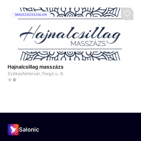
MASSZÁZSSZALON
Hajnalcsillag masszázs
Székesfehérvár, Forgó u. 8.
0
Salonic