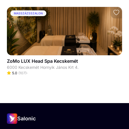
MASSZÁZSSZALON
ZoMo LUX Head Spa Kecskemét
6000 Kecskemét Hornyik János Krt 4.
5.0
(
107
)
Salonic