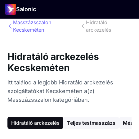
Salonic
Masszázsszalon
Hidratáló
Kecskeméten
arckezelés
Hidratáló arckezelés
Kecskeméten
Itt találod a legjobb Hidratáló arckezelés
szolgáltatókat Kecskeméten a(z)
Masszázsszalon kategóriában.
Hidratáló arckezelés
Teljes testmasszázs
Mézes