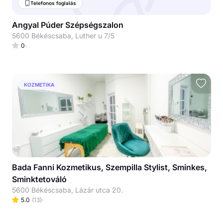
Telefonos foglalás
Angyal Púder Szépségszalon
5600 Békéscsaba, Luther u 7/5
0
KOZMETIKA
Bada Fanni Kozmetikus, Szempilla Stylist, Sminkes,
Sminktetováló
5600 Békéscsaba, Lázár utca 20.
5.0
(
13
)