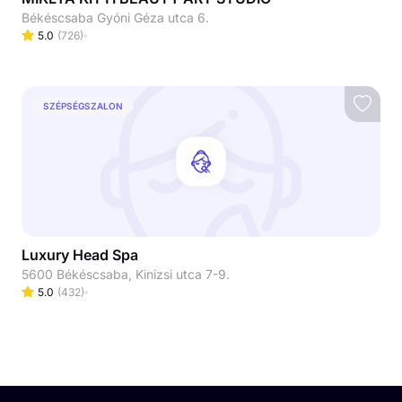
Békéscsaba Gyóni Géza utca 6.
5.0
(
726
)
SZÉPSÉGSZALON
Luxury Head Spa
5600 Békéscsaba, Kinizsi utca 7-9.
5.0
(
432
)