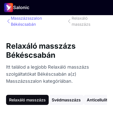
Salonic
Masszázsszalon
Relaxáló
Békéscsabán
masszázs
Relaxáló masszázs
Békéscsabán
Itt találod a legjobb Relaxáló masszázs
szolgáltatókat Békéscsabán a(z)
Masszázsszalon kategóriában.
Relaxáló masszázs
Svédmasszázs
Anticellulit 