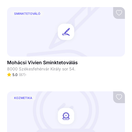
SMINKTETOVÁLÓ
Mohácsi Vivien Sminktetoválás
8000 Székesfehérvár Király sor 54.
5.0
(
87
)
KOZMETIKA