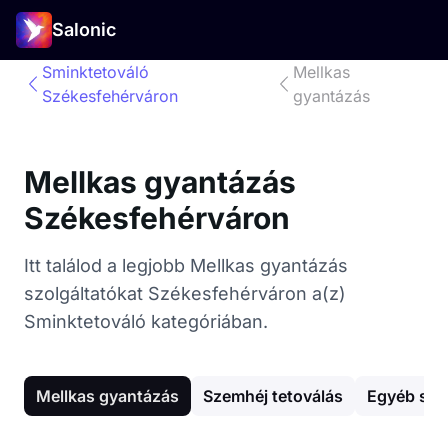
Salonic
Sminktetováló
Mellkas
Székesfehérváron
gyantázás
Mellkas gyantázás
Székesfehérváron
Itt találod a legjobb Mellkas gyantázás
szolgáltatókat Székesfehérváron a(z)
Sminktetováló kategóriában.
Mellkas gyantázás
Szemhéj tetoválás
Egyéb sze