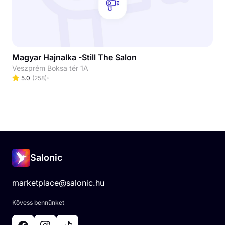
Magyar Hajnalka -Still The Salon
Veszprém Boksa tér 1A
5.0
(
258
)
Salonic
marketplace@salonic.hu
Kövess bennünket