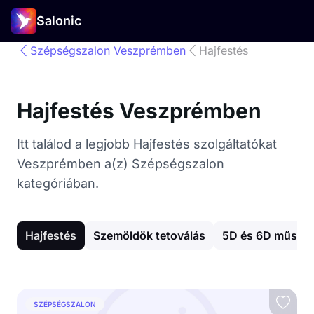
Salonic
Szépségszalon Veszprémben
Hajfestés
Hajfestés Veszprémben
Itt találod a legjobb Hajfestés szolgáltatókat
Veszprémben a(z) Szépségszalon
kategóriában.
Hajfestés
Szemöldök tetoválás
5D és 6D műszemp
SZÉPSÉGSZALON