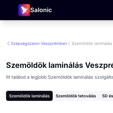
Salonic
Szépségszalon Veszprémben
Szemöldök laminálás
Szemöldök laminálás Veszp
Itt találod a legjobb Szemöldök laminálás szolg
Szemöldök laminálás
Szemöldök tetoválás
5D és