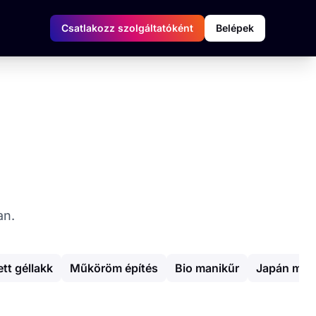
Csatlakozz szolgáltatóként
Belépek
an.
ett géllakk
Műköröm építés
Bio manikűr
Japán man