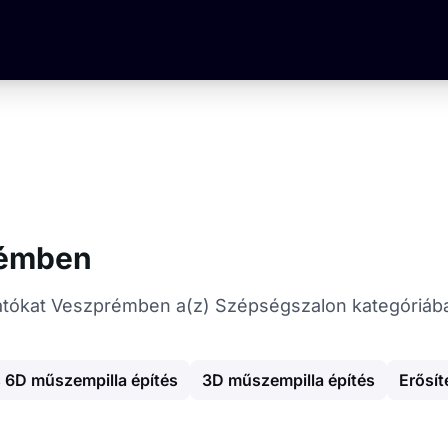
rémben
áltatókat Veszprémben a(z) Szépségszalon kategóriáb
 6D műszempilla építés
3D műszempilla építés
Erősít