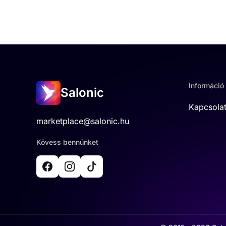
Információ
Salonic
Kapcsola
marketplace@salonic.hu
Kövess bennünket