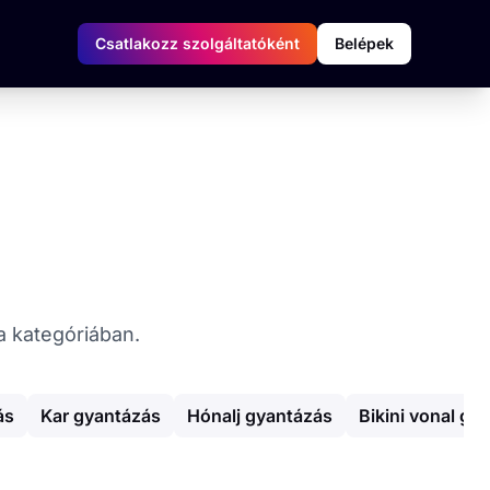
Csatlakozz szolgáltatóként
Belépek
a kategóriában.
ás
Kar gyantázás
Hónalj gyantázás
Bikini vonal gy