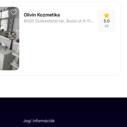
Olivin Kozmetika
8000 Székesfehérvár, Budai út 9-11, Bliss Beauty Bar
5.0
99
Jogi információk