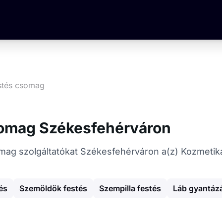
festés csomag
csomag Székesfehérváron
 csomag szolgáltatókat Székesfehérváron a(z) Kozmetik
és
Szemöldök festés
Szempilla festés
Láb gyantáz