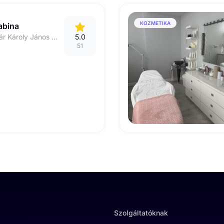
KOZMETIKA
abina
8000 Székesfehérvár Károly János utca 45.
5.0
51
Szolgáltatóknak