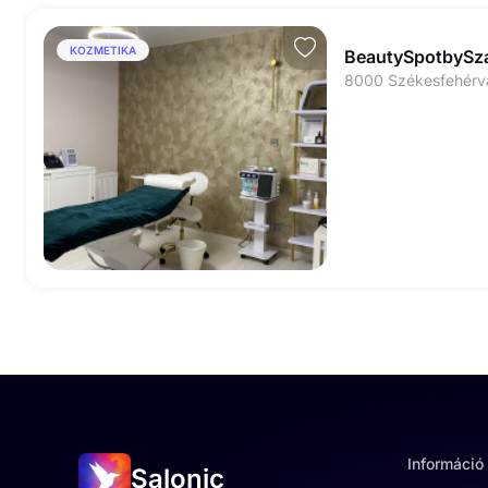
KOZMETIKA
BeautySpotbySz
Információ
Salonic