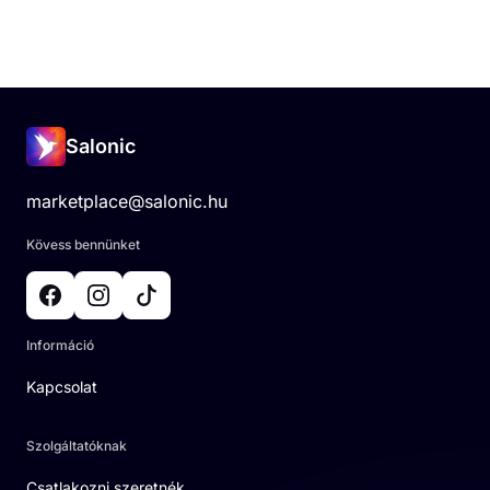
Salonic
marketplace@salonic.hu
Kövess bennünket
Információ
Kapcsolat
Szolgáltatóknak
Csatlakozni szeretnék