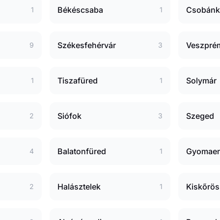
Békéscsaba
Csobánk
1
1
Székesfehérvár
Veszpré
9
3
Tiszafüred
Solymár
1
1
Siófok
Szeged
2
3
Balatonfüred
Gyomae
4
1
Halásztelek
Kiskőrös
2
1