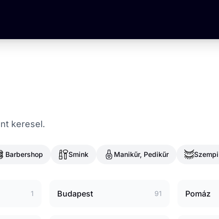
nt keresel.
Barbershop
Smink
Manikűr, Pedikűr
Szempi
Budapest
Pomáz
1
91