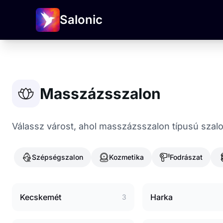
Salonic
Masszázsszalon
Válassz várost, ahol masszázsszalon típusú szalo
Szépségszalon
Kozmetika
Fodrászat
Kecskemét
Harka
3