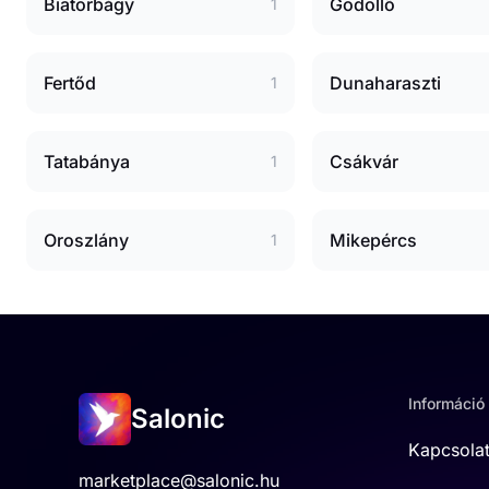
Biatorbágy
Gödöllő
1
Fertőd
Dunaharaszti
1
Tatabánya
Csákvár
1
Oroszlány
Mikepércs
1
Információ
Salonic
Kapcsola
marketplace@salonic.hu