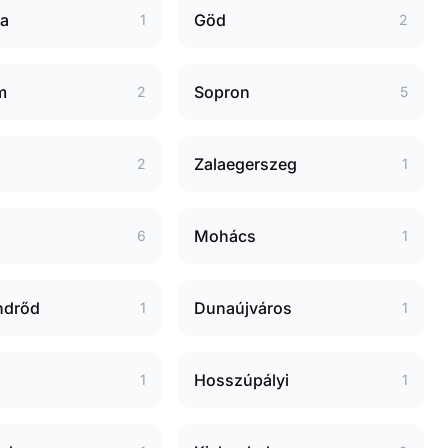
a
Göd
1
2
m
Sopron
2
5
Zalaegerszeg
2
1
Mohács
6
1
ndrőd
Dunaújváros
1
1
Hosszúpályi
1
1