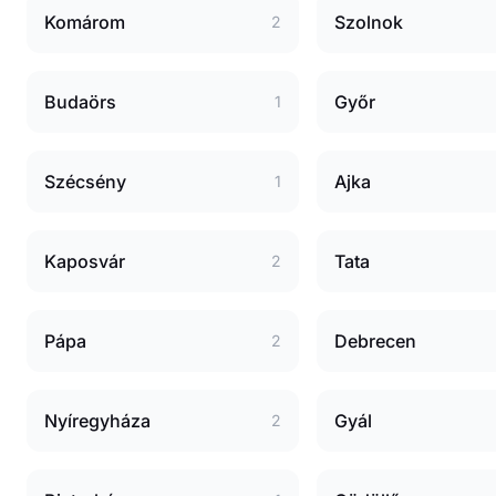
Komárom
Szolnok
2
Budaörs
Győr
1
Szécsény
Ajka
1
Kaposvár
Tata
2
Pápa
Debrecen
2
Nyíregyháza
Gyál
2