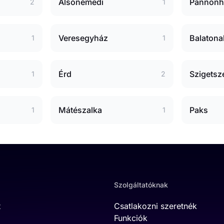
Alsónémedi
Pannonh
2
1
Veresegyház
Balatona
1
1
Érd
Szigetsz
1
2
Mátészalka
Paks
1
1
Szolgáltatóknak
t
Csatlakozni szeretnék
Funkciók