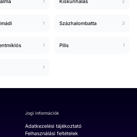
alma
Kiskunhalas
1
2
lmádi
Százhalombatta
1
3
entmiklós
Pilis
1
1
1
Jogi információk
Adatkezelési tájékoztató
Felhasználási feltételek