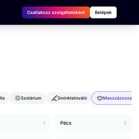
Csatlakozz szolgáltatóként
Belépek
lla
Szolárium
Sminktetováló
Masszázsszalon
Pécs
1
2