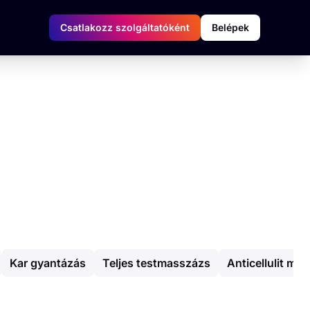
Csatlakozz szolgáltatóként
Belépek
Kar gyantázás
Teljes testmasszázs
Anticellulit ma