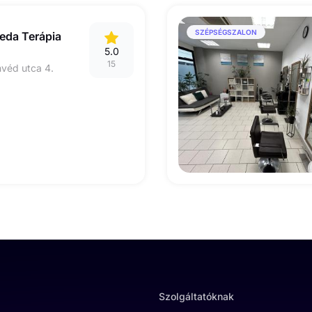
SZÉPSÉGSZALON
eda Terápia
5.0
15
véd utca 4.
Szolgáltatóknak