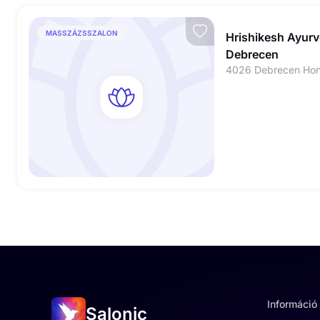
MASSZÁZSSZALON
Hrishikesh Ayurv
Debrecen
4026 Debrecen Hon
Információ
Salonic