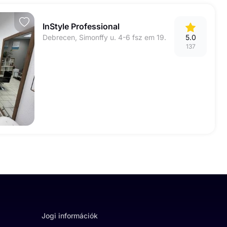
InStyle Professional
Debrecen, Simonffy u. 4-6 fsz em 19.
5.0
137
Jogi információk