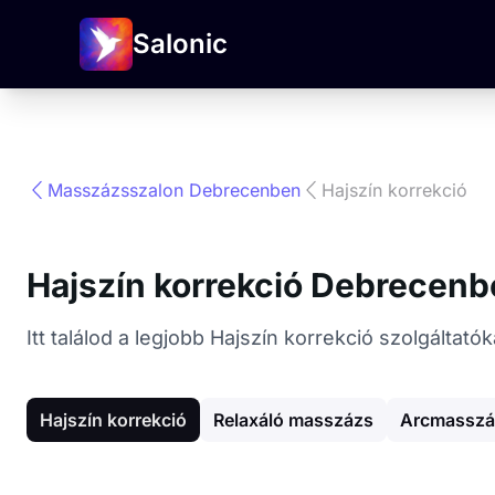
Salonic
Masszázsszalon Debrecenben
Hajszín korrekció
Hajszín korrekció Debrecen
Itt találod a legjobb Hajszín korrekció szolgált
Hajszín korrekció
Relaxáló masszázs
Arcmasszá