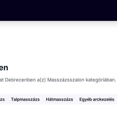
ben
atókat Debrecenben a(z) Masszázsszalon kategóriában.
zs
Talpmasszázs
Hátmasszázs
Egyéb arckezelés