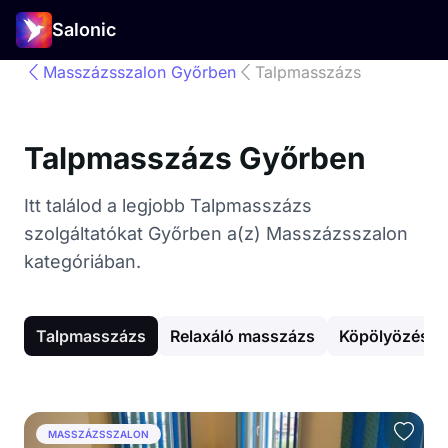
Salonic
Masszázsszalon Győrben
Talpmasszázs
Talpmasszázs Győrben
Itt találod a legjobb Talpmasszázs
szolgáltatókat Győrben a(z) Masszázsszalon
kategóriában.
Talpmasszázs
Relaxáló masszázs
Köpölyözés
MASSZÁZSSZALON