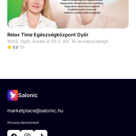
Relax Time Egészségközpont Győr
9022. Győr, Árpád út 93 2. em. 10-es kapucsengő
5.0
(
5
)
Salonic
marketplace@salonic.hu
Kövess bennünket